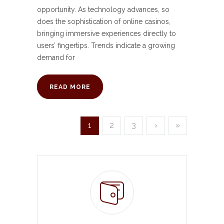
opportunity. As technology advances, so
does the sophistication of online casinos,
bringing immersive experiences directly to
users’ fingertips. Trends indicate a growing
demand for
READ MORE
1
2
3
›
»