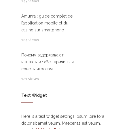
147 views
Amunra : guide complet de
l’application mobile et du
casino sur smartphone
124 views
Почему задерживают
выплаты в 1xBet: причины и
советы игрокам
121 views
Text Widget
Here is a text widget settings ipsum lore tora
dolor sit amet velum. Maecenas est velum,