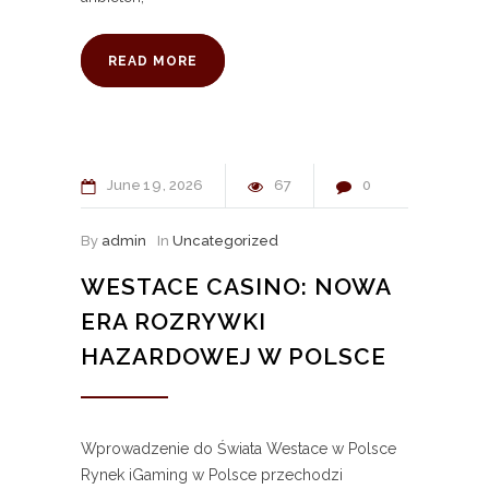
READ MORE
June
19
2026
67
0
By
admin
In
Uncategorized
WESTACE CASINO: NOWA
ERA ROZRYWKI
HAZARDOWEJ W POLSCE
Wprowadzenie do Świata Westace w Polsce
Rynek iGaming w Polsce przechodzi