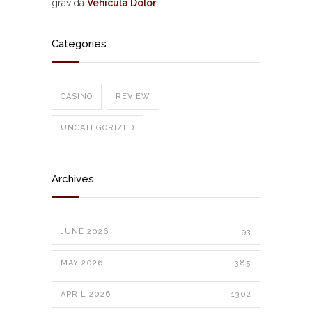
gravida
Vehicula Dolor
Categories
CASINO
REVIEW
UNCATEGORIZED
Archives
JUNE 2026
93
MAY 2026
385
APRIL 2026
1302