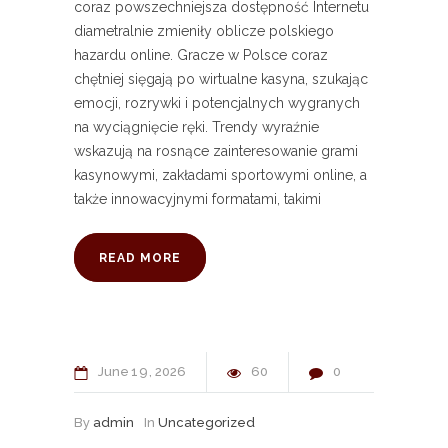
coraz powszechniejsza dostępność Internetu
diametralnie zmieniły oblicze polskiego
hazardu online. Gracze w Polsce coraz
chętniej sięgają po wirtualne kasyna, szukając
emocji, rozrywki i potencjalnych wygranych
na wyciągnięcie ręki. Trendy wyraźnie
wskazują na rosnące zainteresowanie grami
kasynowymi, zakładami sportowymi online, a
także innowacyjnymi formatami, takimi
READ MORE
June
19
2026
60
0
By
admin
In
Uncategorized