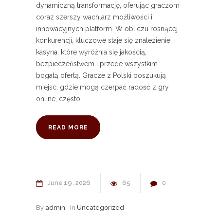
dynamiczną transformację, oferując graczom
coraz szerszy wachlarz możliwości i
innowacyjnych platform. W obliczu rosnącej
konkurencji, kluczowe staje się znalezienie
kasyna, które wyróżnia się jakością,
bezpieczeństwem i przede wszystkim –
bogatą ofertą. Gracze z Polski poszukują
miejsc, gdzie mogą czerpać radość z gry
online, często
READ MORE
June
19
2026
65
0
By
admin
In
Uncategorized